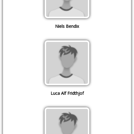
Niels Bendix
Luca Alf Fridthjof