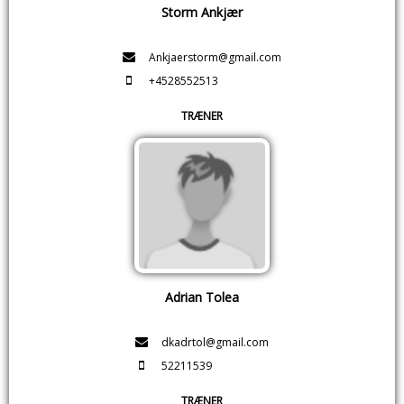
Storm Ankjær
Ankjaerstorm@gmail.com
+4528552513
TRÆNER
Adrian Tolea
dkadrtol@gmail.com
52211539
TRÆNER