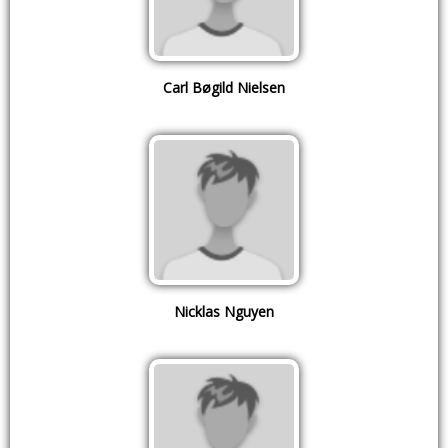
Carl Bøgild Nielsen
Nicklas Nguyen