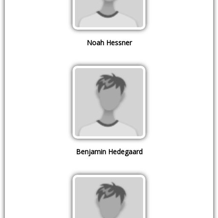
Noah Hessner
Benjamin Hedegaard