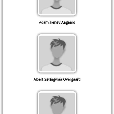
Adam Herløv Aagaard
Albert Søllingvraa Overgaard