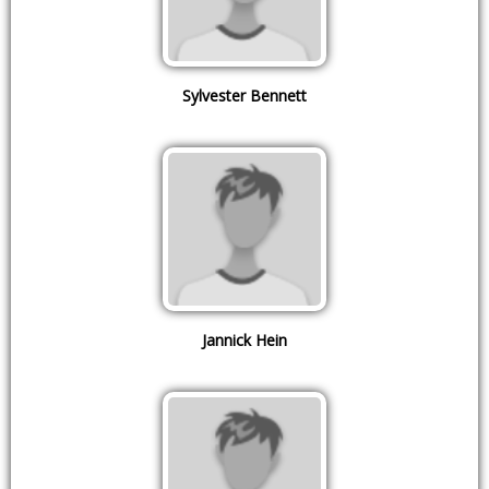
Sylvester Bennett
Jannick Hein