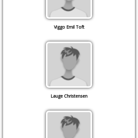
Viggo Emil Toft
Lauge Christensen