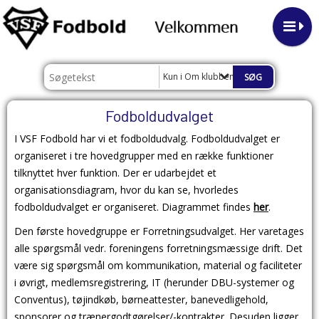
Kun i Om klubben
Fodboldudvalget
I VSF Fodbold har vi et fodboldudvalg. Fodboldudvalget er
organiseret i tre hovedgrupper med en række funktioner
tilknyttet hver funktion. Der er udarbejdet et
organisationsdiagram, hvor du kan se, hvorledes
fodboldudvalget er organiseret. Diagrammet findes
her
.
Den første hovedgruppe er Forretningsudvalget. Her varetages
alle spørgsmål vedr. foreningens forretningsmæssige drift. Det
være sig spørgsmål om kommunikation, material og faciliteter
i øvrigt, medlemsregistrering, IT (herunder DBU-systemer og
Conventus), tøjindkøb, børneattester, banevedligehold,
sponsorer og trænergodtgørelser/-kontrakter. Desuden ligger