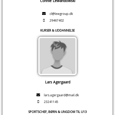
Connie Lewandowski
cl@lewgroup.dk
29467402
KURSER & UDDANNELSE
Lars Agergaard
lars.agergaard@mail.dk
23241145
SPORTSCHEF, BØRN & UNGDOM TIL U13