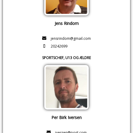
Jens Rindom
jensrindom@gmail.com
20242699
SPORTSCHEF, U13 OG ÆLDRE
Per Birk Iversen
iversen@post.com