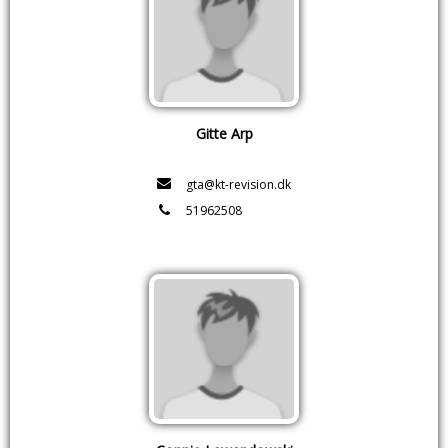
Gitte Arp
gta@kt-revision.dk
51962508