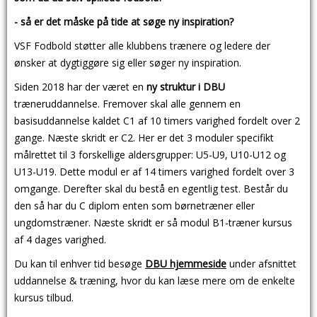
- så er det måske på tide at søge ny inspiration?
VSF Fodbold støtter alle klubbens trænere og ledere der
ønsker at dygtiggøre sig eller søger ny inspiration.
Siden 2018 har der været en
ny struktur i DBU
træneruddannelse. Fremover skal alle gennem en
basisuddannelse kaldet C1 af 10 timers varighed fordelt over 2
gange. Næste skridt er C2. Her er det 3 moduler specifikt
målrettet til 3 forskellige aldersgrupper: U5-U9, U10-U12 og
U13-U19. Dette modul er af 14 timers varighed fordelt over 3
omgange. Derefter skal du bestå en egentlig test. Består du
den så har du C diplom enten som børnetræner eller
ungdomstræner. Næste skridt er så modul B1-træner kursus
af 4 dages varighed.
Du kan til enhver tid besøge
DBU hjemmeside
under afsnittet
uddannelse & træning, hvor du kan læse mere om de enkelte
kursus tilbud.