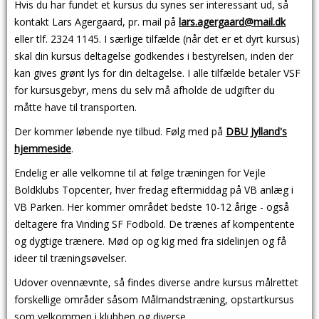
Hvis du har fundet et kursus du synes ser interessant ud, så
kontakt Lars Agergaard, pr. mail på
lars.agergaard@mail.dk
eller tlf. 2324 1145. I særlige tilfælde (når det er et dyrt kursus)
skal din kursus deltagelse godkendes i bestyrelsen, inden der
kan gives grønt lys for din deltagelse. I alle tilfælde betaler VSF
for kursusgebyr, mens du selv må afholde de udgifter du
måtte have til transporten.
Der kommer løbende nye tilbud. Følg med på
DBU Jylland's
hjemmeside
.
Endelig er alle velkomne til at følge træningen for Vejle
Boldklubs Topcenter, hver fredag eftermiddag på VB anlæg i
VB Parken. Her kommer området bedste 10-12 årige - også
deltagere fra Vinding SF Fodbold. De trænes af kompentente
og dygtige trænere. Mød op og kig med fra sidelinjen og få
ideer til træningsøvelser.
Udover ovennævnte, så findes diverse andre kursus målrettet
forskellige områder såsom Målmandstræning, opstartkursus
som velkommen i klubben og diverse