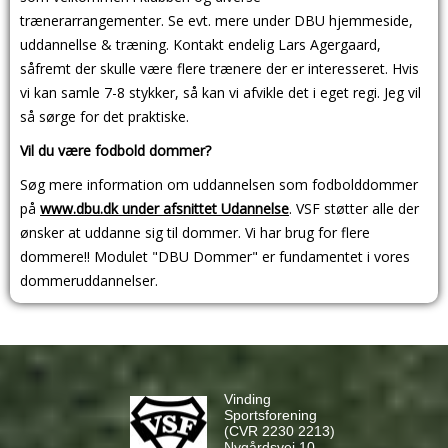
trænerarrangementer. Se evt. mere under DBU hjemmeside,
uddannellse & træning. Kontakt endelig Lars Agergaard,
såfremt der skulle være flere trænere der er interesseret. Hvis
vi kan samle 7-8 stykker, så kan vi afvikle det i eget regi. Jeg vil
så sørge for det praktiske.
Vil du være fodbold dommer?
Søg mere information om uddannelsen som fodbolddommer
på
www.dbu.dk under afsnittet Udannelse
. VSF støtter alle der
ønsker at uddanne sig til dommer. Vi har brug for flere
dommere!! Modulet "DBU Dommer" er fundamentet i vores
dommeruddannelser.
Vinding
Sportsforening
(CVR 2230 2213)
Nygårdsvej 10