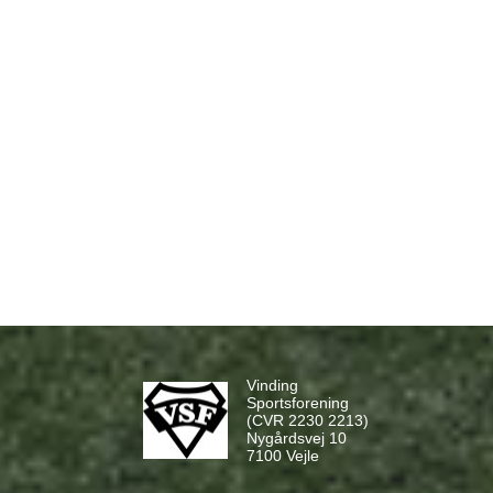
Vinding
Sportsforening
(CVR 2230 2213)
Nygårdsvej 10
7100 Vejle