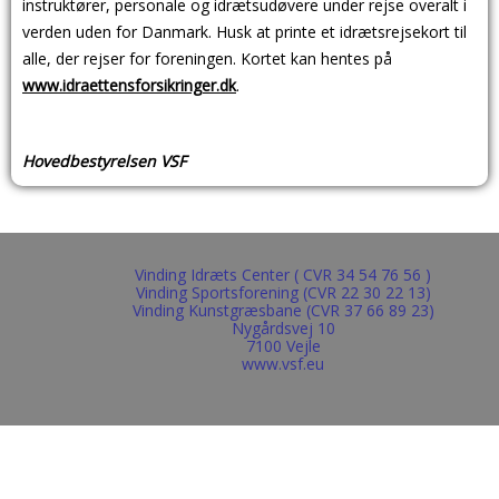
instruktører, personale og idrætsudøvere under rejse overalt i
verden uden for Danmark. Husk at printe et idrætsrejsekort til
alle, der rejser for foreningen. Kortet kan hentes på
www.idraettensforsikringer.dk
.
Hovedbestyrelsen VSF
Vinding Idræts Center ( CVR 34 54 76 56 )
Vinding Sportsforening (CVR 22 30 22 13)
Vinding Kunstgræsbane (CVR 37 66 89 23)
Nygårdsvej 10
7100 Vejle
www.vsf.eu