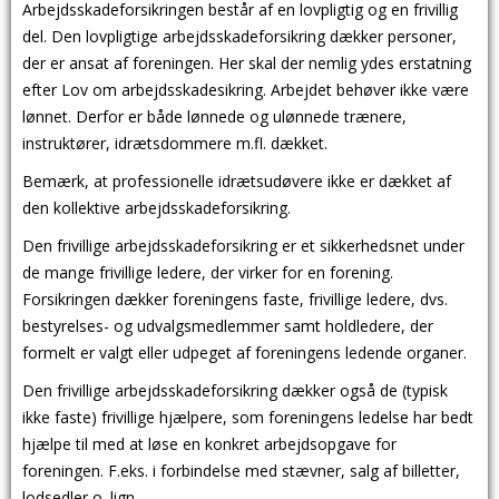
Arbejdsskadeforsikringen består af en lovpligtig og en frivillig
del. Den lovpligtige arbejdsskadeforsikring dækker personer,
der er ansat af foreningen. Her skal der nemlig ydes erstatning
efter Lov om arbejdsskadesikring. Arbejdet behøver ikke være
lønnet. Derfor er både lønnede og ulønnede trænere,
instruktører, idrætsdommere m.fl. dækket.
Bemærk, at professionelle idrætsudøvere ikke er dækket af
den kollektive arbejdsskadeforsikring.
Den frivillige arbejdsskadeforsikring er et sikkerhedsnet under
de mange frivillige ledere, der virker for en forening.
Forsikringen dækker foreningens faste, frivillige ledere, dvs.
bestyrelses- og udvalgsmedlemmer samt holdledere, der
formelt er valgt eller udpeget af foreningens ledende organer.
Den frivillige arbejdsskadeforsikring dækker også de (typisk
ikke faste) frivillige hjælpere, som foreningens ledelse har bedt
hjælpe til med at løse en konkret arbejdsopgave for
foreningen. F.eks. i forbindelse med stævner, salg af billetter,
lodsedler o. lign.