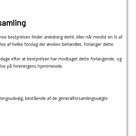
samling
vis bestyrelsen finder anledning dertil, eller når mindst en ½ af
e af hvilke forslag der ønskes behandlet, forlanger dette.
 dage efter at bestyrelsen har modtaget dette forlangende, og
else på foreningens hjemmeside.
etningsudvalg, bestående af de generalforsamlingsvalgte