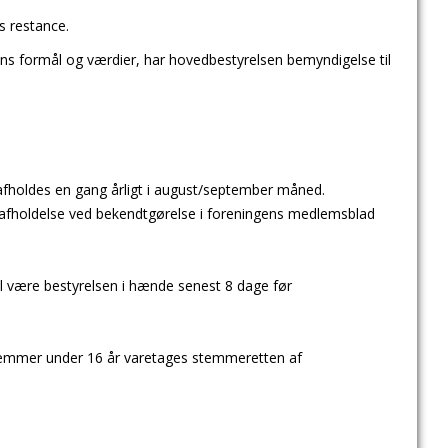
s restance.
ns formål og værdier, har hovedbestyrelsen bemyndigelse til
afholdes en gang årligt i august/september måned.
r afholdelse ved bekendtgørelse i foreningens medlemsblad
l være bestyrelsen i hænde senest 8 dage før
lemmer under 16 år varetages stemmeretten af