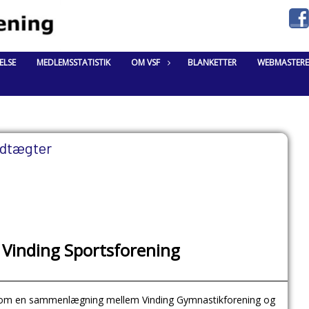
ELSE
MEDLEMSSTATISTIK
OM VSF
BLANKETTER
WEBMASTERE
dtægter
 Vinding Sportsforening
___________________________________________________________________________
54 som en sammenlægning mellem Vinding Gymnastikforening og