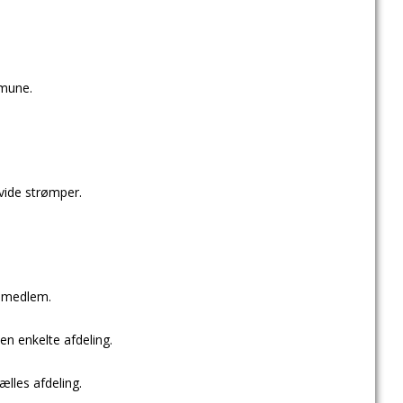
mune.
hvide strømper.
v medlem.
en enkelte afdeling.
ælles afdeling.