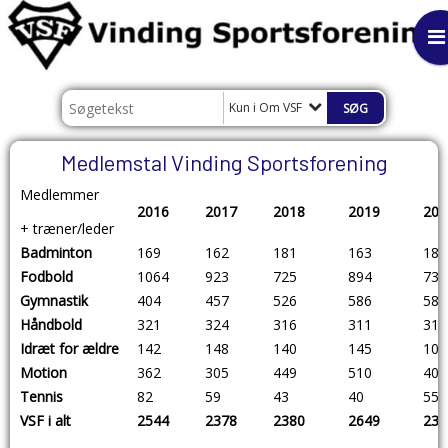
Kun i Om VSF
Medlemstal Vinding Sportsforening
Medlemmer
2016
2017
2018
2019
202
+ træner/leder
Badminton
169
162
181
163
185
Fodbold
1064
923
725
894
732
Gymnastik
404
457
526
586
585
Håndbold
321
324
316
311
314
Idræt for ældre
142
148
140
145
109
Motion
362
305
449
510
401
Tennis
82
59
43
40
55
VSF i alt
2544
2378
2380
2649
239