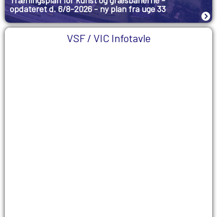
Træningsplan for kunst og græsbanerne -
opdateret d. 6/8-2026 - ny plan fra uge 33
VSF / VIC Infotavle