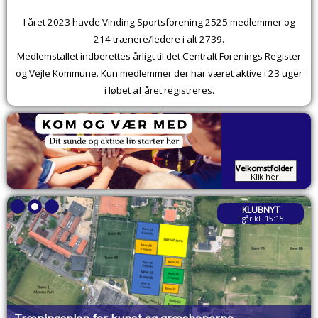
I året 2023 havde Vinding Sportsforening 2525 medlemmer og
214 trænere/ledere i alt 2739.
Medlemstallet indberettes årligt til det Centralt Forenings Register
og Vejle Kommune. Kun medlemmer der har været aktive i 23 uger
i løbet af året registreres.
KLUBNYT
I går kl. 15:15