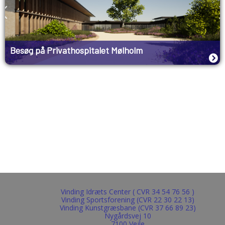
Besøg på Privathospitalet Mølholm
Vinding Idræts Center ( CVR 34 54 76 56 )
Vinding Sportsforening (CVR 22 30 22 13)
Vinding Kunstgræsbane (CVR 37 66 89 23)
Nygårdsvej 10
7100 Vejle