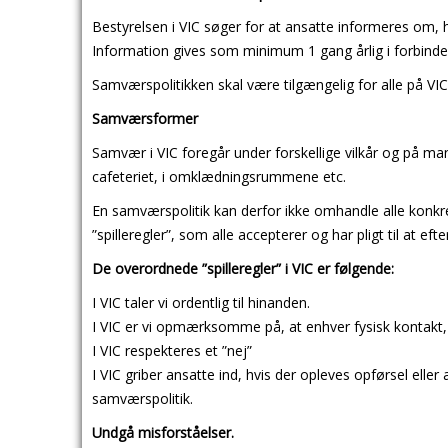
Bestyrelsen i VIC søger for at ansatte informeres om,
Information gives som minimum 1 gang årlig i forbind
Samværspolitikken skal være tilgængelig for alle på V
Samværsformer
Samvær i VIC foregår under forskellige vilkår og på man
cafeteriet, i omklædningsrummene etc.
En samværspolitik kan derfor ikke omhandle alle konk
”spilleregler”, som alle accepterer og har pligt til at efte
De overordnede ”spilleregler” i VIC er følgende:
I VIC taler vi ordentlig til hinanden.
I VIC er vi opmærksomme på, at enhver fysisk kontakt,
I VIC respekteres et ”nej”
I VIC griber ansatte ind, hvis der opleves opførsel ell
samværspolitik.
Undgå misforståelser.