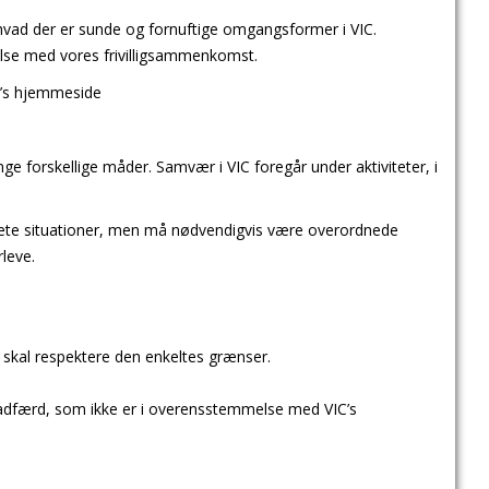
 hvad der er sunde og fornuftige omgangsformer i VIC.
else med vores frivilligsammenkomst.
IC’s hjemmeside
ge forskellige måder. Samvær i VIC foregår under aktiviteter, i
rete situationer, men må nødvendigvis være overordnede
rleve.
 skal respektere den enkeltes grænser.
er adfærd, som ikke er i overensstemmelse med VIC’s