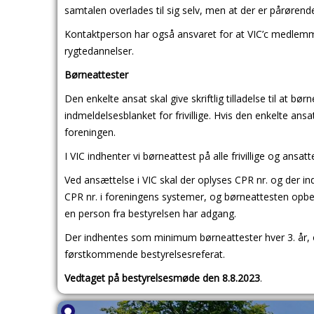
samtalen overlades til sig selv, men at der er pårørende
Kontaktperson har også ansvaret for at VIC’c medlemme
rygtedannelser.
Børneattester
Den enkelte ansat skal give skriftlig tilladelse til at b
indmeldelsesblanket for frivillige. Hvis den enkelte ansat
foreningen.
I VIC indhenter vi børneattest på alle frivillige og ansatt
Ved ansættelse i VIC skal der oplyses CPR nr. og der i
CPR nr. i foreningens systemer, og børneattesten opbe
en person fra bestyrelsen har adgang.
Der indhentes som minimum børneattester hver 3. år, o
førstkommende bestyrelsesreferat.
Vedtaget på bestyrelsesmøde den 8.8.2023
.