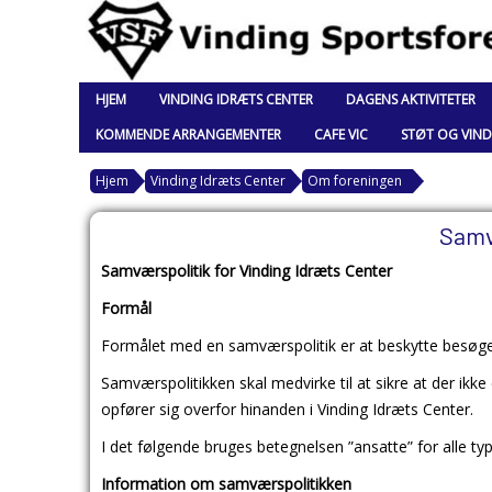
HJEM
VINDING IDRÆTS CENTER
DAGENS AKTIVITETER
KOMMENDE ARRANGEMENTER
CAFE VIC
STØT OG VIND
Hjem
Vinding Idræts Center
Om foreningen
Samv
Samværspolitik for Vinding Idræts Center
Formål
Formålet med en samværspolitik er at beskytte bes
Samværspolitikken skal medvirke til at sikre at der ikke
opfører sig overfor hinanden i Vinding Idræts Center.
I det følgende bruges betegnelsen ”ansatte” for alle typer
Information om samværspolitikken