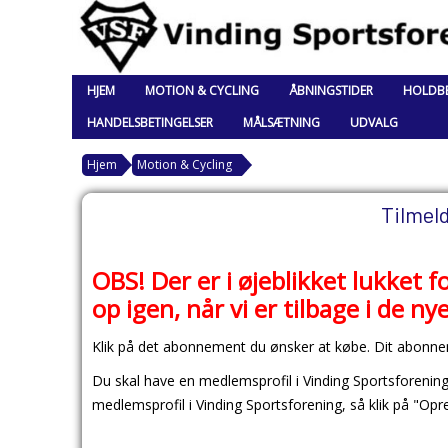
HJEM
MOTION & CYCLING
ÅBNINGSTIDER
HOLDBE
HANDELSBETINGELSER
MÅLSÆTNING
UDVALG
Hjem
Motion & Cycling
Tilmel
OBS! Der er i øjeblikket lukket f
op igen, når vi er tilbage i de ny
Klik på det abonnement du ønsker at købe. Dit abonne
Du skal have en medlemsprofil i Vinding Sportsforeni
medlemsprofil i Vinding Sportsforening, så klik på "Op