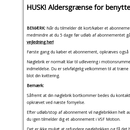
HUSK! Aldersgrænse for benytte
BEMÆRK:
Når du tilmelder dit kort/køber et abonnemen
medmindre at du 5 dage før udløb af abonnementet går
vejledning her!
Første gang du køber et abonnement, opkræves også et 
Nøglebrik er normalt klar til udlevering i motionsrumm
indmeldelse. Du er selvfølgelig velkommen til at træn
blot din kvittering.
Bemærk:
Såfremt at din nøglebrik bortkommer bedes du kontak
opkrævet ved næste fornyelse.
Efter udløb/stop af abonnement vil nøglebrikken helt a
du igen tilmelder dig et abonnement i VSF Motion.
Det er
ikke
muligt at refundere nøglebrikken og få det 