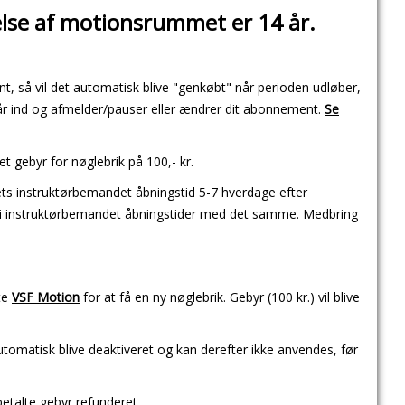
lse af motionsrummet er 14 år.
t, så vil det automatisk blive "genkøbt" når perioden udløber,
 ind og afmelder/pauser eller ændrer dit abonnement.
Se
gebyr for nøglebrik på 100,- kr.
ets instruktørbemandet åbningstid 5-7 hverdage efter
e i instruktørbemandet åbningstider med det samme. Medbring
te
VSF Motion
for at få en ny nøglebrik. Gebyr (100 kr.) vil blive
utomatisk blive deaktiveret og kan derefter ikke anvendes, før
betalte gebyr refunderet.