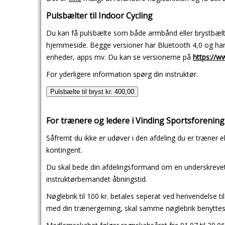
Pulsbælter til Indoor Cycling
Du kan få pulsbælte som både armbånd eller brystbælte,
hjemmeside. Begge versioner har Bluetooth 4,0 og har A
enheder, apps mv. Du kan se versionerne på
https://w
For yderligere information spørg din instruktør.
Pulsbælte til bryst kr. 400,00
For trænere og ledere i Vinding Sportsforening
Såfremt du ikke er udøver i den afdeling du er træner el
kontingent.
Du skal bede din afdelingsformand om en underskrevet r
instruktørbemandet åbningstid.
Nøglebrik til 100 kr. betales seperat ved henvendelse ti
med din trænergerning, skal samme nøglebrik benytte