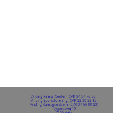
Vinding Idræts Center ( CVR 34 54 76 56 )
Vinding Sportsforening (CVR 22 30 22 13)
Vinding Kunstgræsbane (CVR 37 66 89 23)
Nygårdsvej 10
7100 Vejle