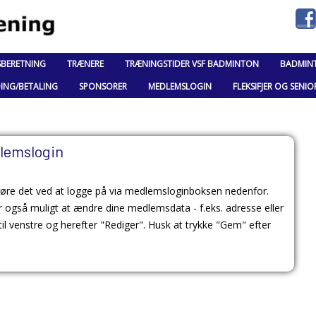
SBERETNING
TRÆNERE
TRÆNINGSTIDER VSF BADMINTON
BADMIN
DING/BETALING
SPONSORER
MEDLEMSLOGIN
FLEKSIFJER OG SENIO
lemslogin
øre det ved at logge på via medlemsloginboksen nedenfor.
 også muligt at ændre dine medlemsdata - f.eks. adresse eller
il venstre og herefter "Rediger". Husk at trykke "Gem" efter