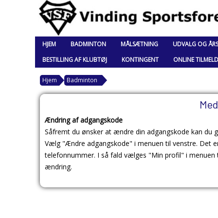
HJEM
BADMINTON
MÅLSÆTNING
UDVALG OG ÅR
BESTILLING AF KLUBTØJ
KONTINGENT
ONLINE TILMEL
Hjem
Badminton
Med
Ændring af adgangskode
Såfremt du ønsker at ændre din adgangskode kan du g
Vælg "Ændre adgangskode" i menuen til venstre. Det er
telefonnummer. I så fald vælges "Min profil" i menuen t
ændring.