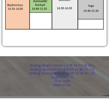
Vinding Idræts Center ( CVR 34 54 76 56 )
Vinding Sportsforening (CVR 22 30 22 13)
Vinding Kunstgræsbane (CVR 37 66 89 23)
Nygårdsvej 10
7100 Vejle
www.vsf.eu