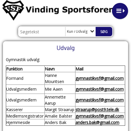
Kun i Udvalg
Udvalg
Gymnastik udvalg:
Funktion
Navn
Mail
Hanne
Formand
gymnastikvsf@gmail.com
Mouritsen
Udvalgsmedlem
Mie Aaen
gymnastikvsf@gmail.com
Annemette
Udvalgsmedlem
gymnastikvsf@gmail.com
Aarup
Kasserer
Margit Straarup
straarup@post9.tele.dk
Medlemsregistrator
Amalie Balster
gymnastikvsf@gmail.com
Hjemmeside
Anders Bak
anders.bak@gmail.com